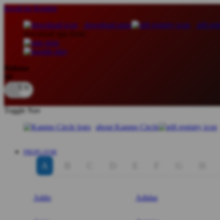
lewati ke Konten
download apps
gift reg
download app from:
Bahasa
ID
Toggle Nav
about Kanmo Circle
PROPLAY88
A
B
C
D
E
F
G
H
Addo
Adidas