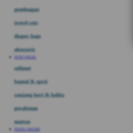
gendongan
travel cots
diaper bags
aksesoris
TOTO TOGEL
selimut
bantal & sprei
ranjang bayi & balita
perabotan
matras
TOGEL ONLINE