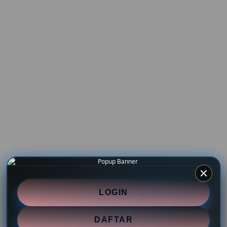
LOGIN
DAFTAR