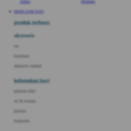
Asics
Aveeno
PROPLAY88 TOTO
produk terbaru
aksesoris
tas
kacamata
aksesoris rambut
kebutuhan bayi
pakaian tidur
set & terusan
piyama
bodysuits